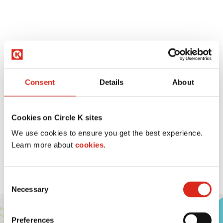
DES COUPONS JUSTE
Consent
Details
About
POUR TOI
Cookies on Circle K sites
Chaque mois, reçois de nouveaux coupons sur une
We use cookies to ensure you get the best experience.
foule de produits et profite même de produits gratuits!
Learn more about
cookies.
Et ça, c’est juste sur l’app que ça se passe.
C
Necessary
o
n
s
Preferences